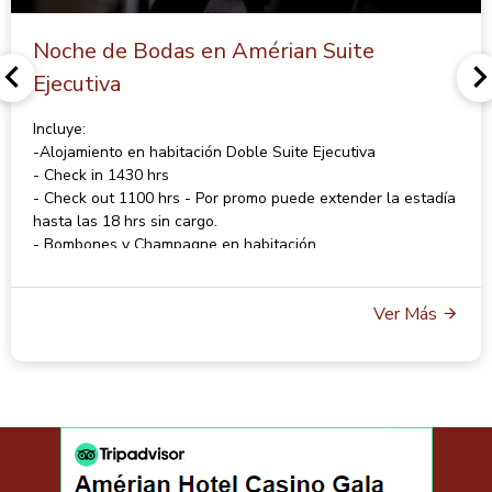
Noche de Bodas en Amérian Suite
Ejecutiva
Incluye:
-Alojamiento en habitación Doble Suite Ejecutiva
- Check in 1430 hrs
- Check out 1100 hrs - Por promo puede extender la estadía
hasta las 18 hrs sin cargo.
- Bombones y Champagne en habitación
- Desayuno Buffet Americano
- Wi Fi
Ver Más
- Cochera
CONSULTAR POR TARIFAS Y DISPONIBILIDAD A
reservas@gala.com.ar
Por reservas contactarse por mail a
reservas@egala.com.ar