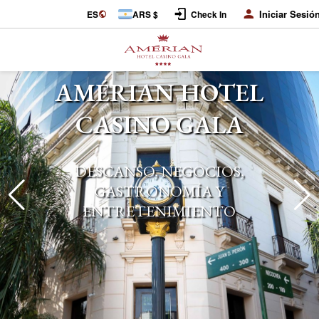
Iniciar Sesió
ES
ARS $
Check In
AMÉRIAN HOTEL
CASINO GALA
DESCANSO, NEGOCIOS,
GASTRONOMÍA Y
ENTRETENIMIENTO