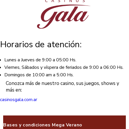
Horarios de atención:
Lunes a Jueves de 9:00 a 05:00 Hs.
Viernes, Sábados y víspera de feriados de 9:00 a 06:00 Hs.
Domingos de 10:00 am a 5:00 Hs.
Conozca más de nuestro casino, sus juegos, shows y
más en:
casinosgala.com.ar
Bases y condiciones Mega Verano