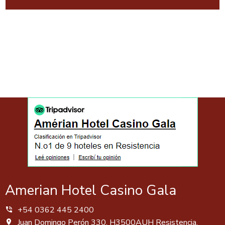
Amerian Hotel Casino Gala
+54 0362 445 2400
Juan Domingo Perón 330, H3500AUH Resistencia,