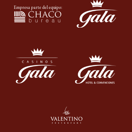
Empresa parte del equipo: