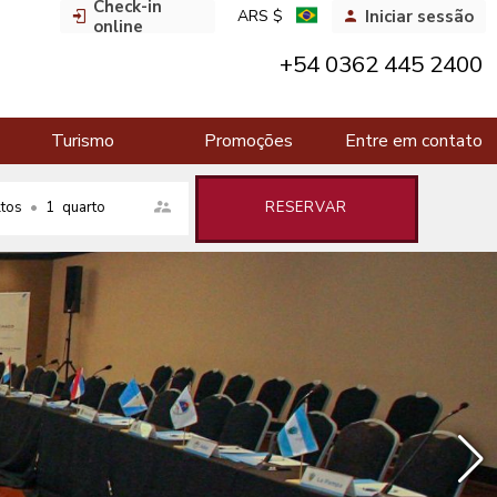
Check-in
ARS $
Iniciar sessão
online
+54 0362 445 2400
Turismo
Promoções
Entre em contato
tos
•
1
quarto
RESERVAR