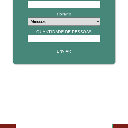
Preencha o formulário e entraremos em contato com
você.
Nombre y Apellido
Telefone/WhatsApp
DATA
Horário
QUANTIDADE DE PESSOAS
ENVIAR