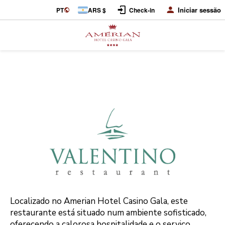
Iniciar sessão
PT
ARS $
Check-in