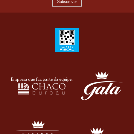
Juan Domingo Perón 330, H3500AUH Resistência,
Chaco, Argentina
reservas@egala.com.ar
SUBSCREVA A NOSSA NEWSLETTER
Subscrever