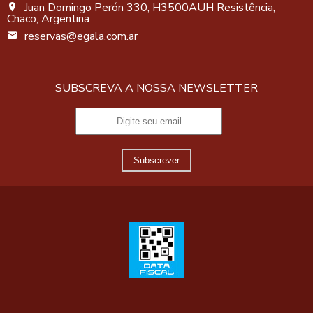
Juan Domingo Perón 330, H3500AUH Resistência,
Chaco, Argentina
reservas@egala.com.ar
SUBSCREVA A NOSSA NEWSLETTER
Subscrever