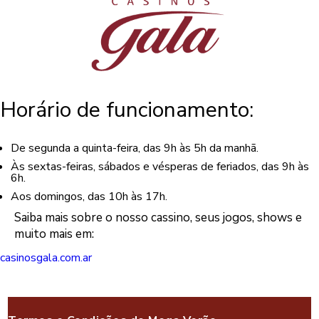
Horário de funcionamento:
De segunda a quinta-feira, das 9h às 5h da manhã.
Às sextas-feiras, sábados e vésperas de feriados, das 9h às
6h.
Aos domingos, das 10h às 17h.
Saiba mais sobre o nosso cassino, seus jogos, shows e
muito mais em:
casinosgala.com.ar