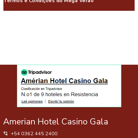
Termos e Condições do Mega Verão
Amerian Hotel Casino Gala
+54 0362 445 2400