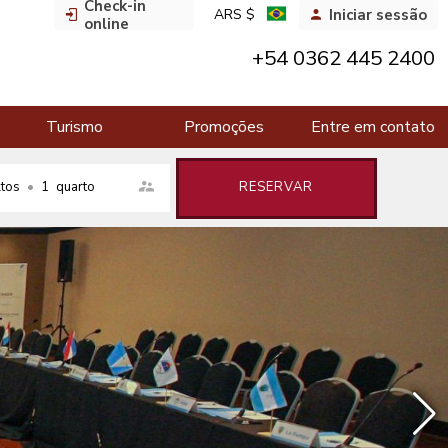
Check-in
ARS $
Iniciar sessão
online
+54 0362 445 2400
Turismo
Promoções
Entre em contato
tos
•
1
quarto
RESERVAR