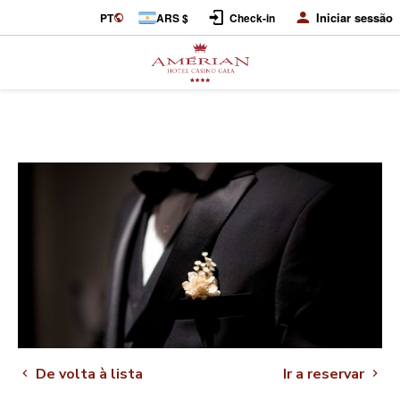
Iniciar sessão
PT
ARS $
Check-in
De volta à lista
Ir a reservar