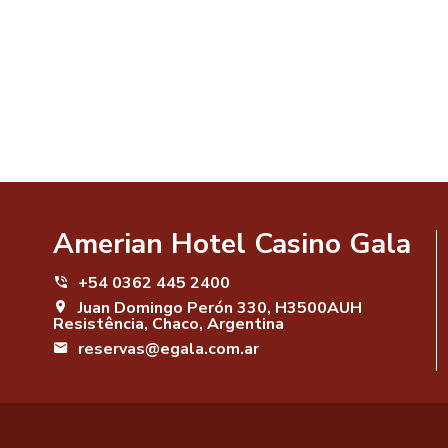
Amerian Hotel Casino Gala
+54 0362 445 2400
Juan Domingo Perón 330, H3500AUH
Resistência, Chaco, Argentina
reservas@egala.com.ar