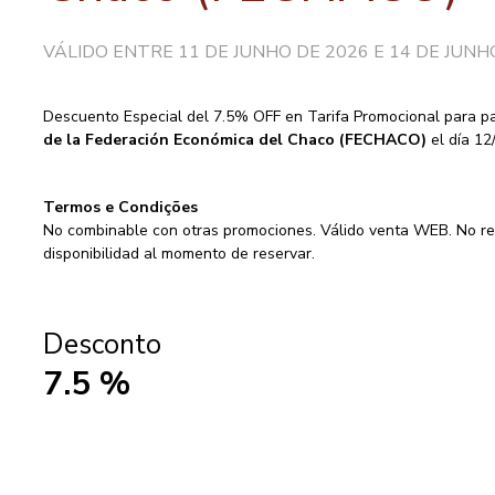
VÁLIDO ENTRE 11 DE JUNHO DE 2026 E 14 DE JUNH
Descuento Especial del 7.5% OFF en Tarifa Promocional para p
de la Federación Económica del Chaco (FECHACO)
el día 12
Termos e Condições
No combinable con otras promociones. Válido venta WEB. No ree
disponibilidad al momento de reservar.
Desconto
7.5
%