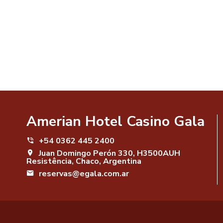
Amerian Hotel Casino Gala
+54 0362 445 2400
Juan Domingo Perón 330, H3500AUH
Resistência, Chaco, Argentina
reservas@egala.com.ar