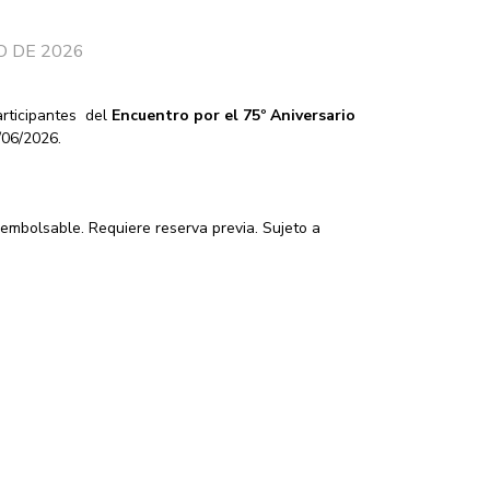
O DE 2026
articipantes del
Encuentro por el 75º Aniversario
/06/2026.
mbolsable. Requiere reserva previa. Sujeto a