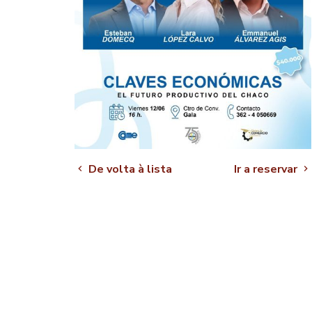
De volta à lista
Ir a reservar