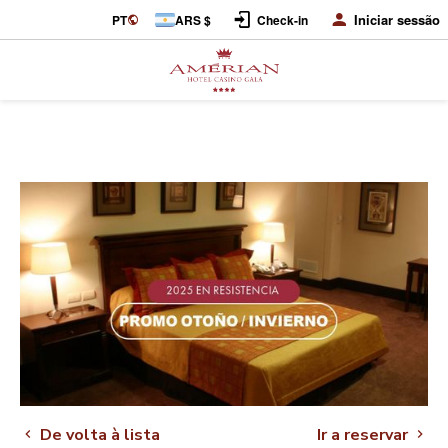
Iniciar sessão
PT
ARS $
Check-in
De volta à lista
Ir a reservar