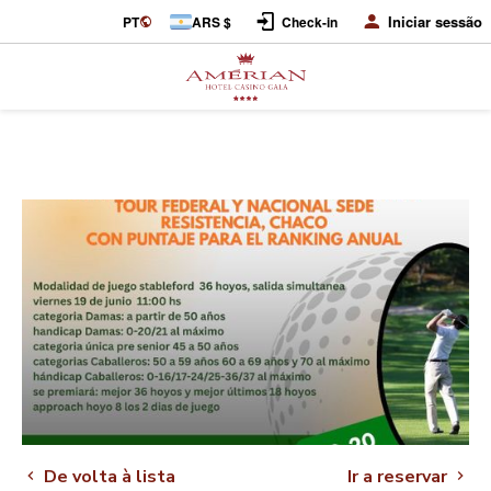
Iniciar sessão
PT
ARS $
Check-in
De volta à lista
Ir a reservar