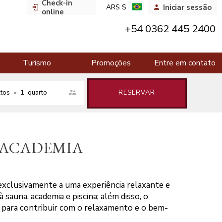
Check-in
ARS $
Iniciar sessão
online
+54 0362 445 2400
Turismo
Promoções
Entre em contato
tos
•
1
quarto
RESERVAR
E ACADEMIA
xclusivamente a uma experiência relaxante e
sauna, academia e piscina; além disso, o
 para contribuir com o relaxamento e o bem-