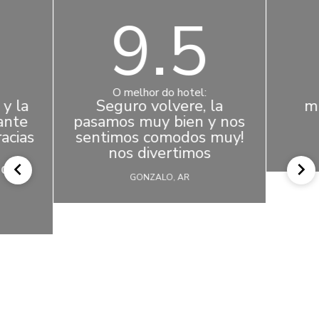
9.5
O melhor do hotel:
y la
Seguro volvere, la
m
ante
pasamos muy bien y nos
acias
sentimos comodos muy!
nos divertimos
os a
GONZALO, AR