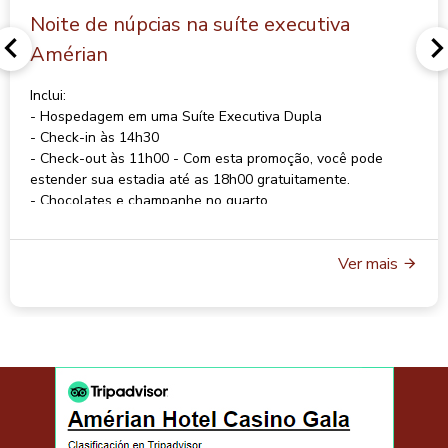
Noite de núpcias na suíte executiva
Amérian
Inclui:
- Hospedagem em uma Suíte Executiva Dupla
- Check-in às 14h30
- Check-out às 11h00 - Com esta promoção, você pode
estender sua estadia até as 18h00 gratuitamente.
- Chocolates e champanhe no quarto
- Café da manhã americano em estilo buffet
- Wi-Fi
Ver mais
- Estacionamento
Para tarifas e disponibilidade, entre em contato com
reservas@gala.com.ar
Para reservas, entre em contato com
reservas@gala.com.ar