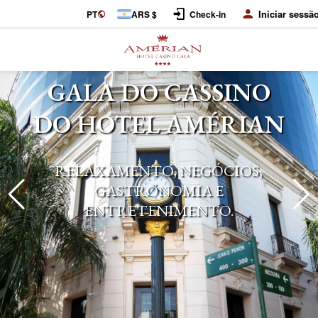
Iniciar sessã
PT
ARS $
Check-in
GALA DO CASSINO
DO HOTEL AMÉRIAN
RELAXAMENTO, NEGÓCIOS,
GASTRONOMIA E
ENTRETENIMENTO.